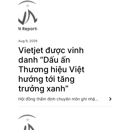
Aug 9, 2026
Vietjet được vinh
danh “Dấu ấn
Thương hiệu Việt
hướng tới tăng
trưởng xanh”
Hội đồng thẩm định chuyên môn ghi nhận và vinh danh Vietjet dựa trên các tiêu chí về giảm phát thải, tối ưu tài nguyên, chiến lược ESG, chuyển đổi xanh và hiệu quả triển khai phát triển bền vững. Vietjet được vinh danh với giải thưởng Hàng không Hybrid hàng đầu tại Hàn Quốc Vietjet bứt phá với mạng bay quốc tế, đội tàu đặt hàng hơn 600 máy bay Vietjet Air sắp khai thác trở lại 5 đường bay đến Đà Lạt từ tháng Tám