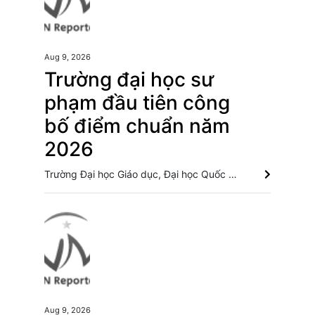
Aug 9, 2026
Trường đại học sư
phạm đầu tiên công
bố điểm chuẩn năm
2026
Trường Đại học Giáo dục, Đại học Quốc gia Hà Nội vừa công bố điểm chuẩn. Mức điểm cao nhất là Sư phạm Toán học với 27,5 điểm. Có điểm chuẩn thấp nhất là Sư phạm Lịch sử - Địa lý với 25,28 điểm. Điểm chuẩn Trường Đại học Phenikaa dao động từ 18 đến 27 điểm Lộ diện trường đại học đầu tiên có điểm chuẩn cán mốc tuyệt đối 30/30 điểm Điểm chuẩn Đại học Bách khoa Hà Nội lập đỉnh với 29,54 điểm
Aug 9, 2026