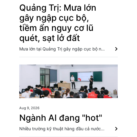
Quảng Trị: Mưa lớn
gây ngập cục bộ,
tiềm ẩn nguy cơ lũ
quét, sạt lở đất
Mưa lớn tại Quảng Trị gây ngập cục bộ nhiều ngầm tràn ở Hướng Phùng, Lao Bảo, Tân Lập, Lìa, trong khi các khu vực miền núi được cơ quan chức năng cảnh báo đề phòng nguy cơ lũ quét, sạt lở đất. Mưa lớn gây ngập cục bộ, chia cắt một số khu vực miền núi Quảng Trị Quảng Trị: Mùa mưa lũ cận kề, thường trực nỗi lo bờ sông 'nuốt' đất Lâm Đồng: Mưa lớn gây sạt lở đèo Con Ó, cây đổ trên đèo Bảo Lộc
Aug 9, 2026
Ngành AI đang "hot"
Nhiều trường kỹ thuật hàng đầu cả nước ghi nhận điểm chuẩn kỷ lục ở nhóm ngành công nghệ cao trong mùa tuyển sinh năm nay, cho thấy sự dịch chuyển rõ rệt trong lựa chọn ngành học của thí sinh.