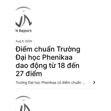
Aug 9, 2026
Điểm chuẩn Trường
Đại học Phenikaa
dao động từ 18 đến
27 điểm
Trường Đại học Phenikaa có điểm chuẩn cao nhất là ngành Toán Tin ứng dụng, Toán ứng dụng trong kinh tế và logistics với cùng mức điểm chuẩn 27 điểm. Trường Đại học Ngoại thương công bố điểm chuẩn, cao nhất lên đến 29,7 điểm Lộ diện trường đại học đầu tiên có điểm chuẩn cán mốc tuyệt đối 30/30 điểm Điểm chuẩn Đại học Bách khoa Hà Nội lập đỉnh với 29,54 điểm