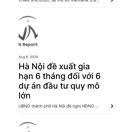
Aug 9, 2026
Hà Nội đề xuất gia
hạn 6 tháng đối với 6
dự án đầu tư quy mô
lớn
UBND thành phố Hà Nội đề nghị HĐND gia hạn 6 tháng để hoàn thiện điều kiện khởi công đối với 6 dự án lớn, trong đó có Dự án Trục đại lộ cảnh quan sông Hồng và Khu đô thị thể thao Quốc tế Hà Nội. Bí thư Thành ủy Hà Nội thúc tiến độ hai dự án giao thông trọng điểm Nam Thủ đô Hà Nội quyết liệt xử lý các "điểm nghẽn" úng ngập, môi trường đô thị Sông Hồng và khát vọng kiến tạo Hà Nội trở thành đô thị toàn cầu