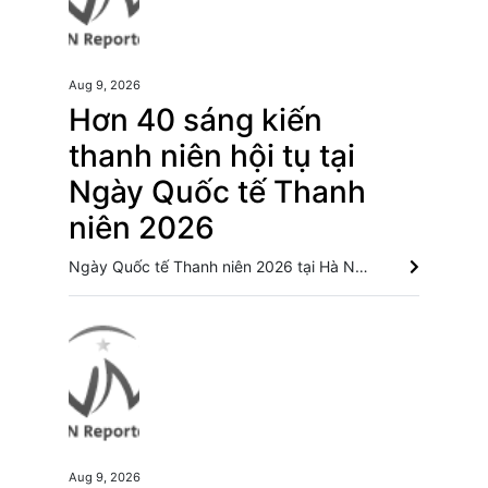
Aug 9, 2026
Hơn 40 sáng kiến
thanh niên hội tụ tại
Ngày Quốc tế Thanh
niên 2026
Ngày Quốc tế Thanh niên 2026 tại Hà Nội quy tụ 44 nhóm thanh niên, doanh nghiệp xã hội và cơ sở giáo dục, giới thiệu những sáng kiến thiết thực trong công nghệ, môi trường, văn hóa và sinh kế. Khởi động RE:ACT: Thử thách thanh niên đổi mới sáng tạo vì cộng đồng bền vững “Tỏa sáng Nghị lực Việt” 2026 đồng hành cùng thanh niên khuyết tật Hơn 300 dự án tranh tài cuộc thi “Dự án khởi nghiệp thanh niên nông thôn”
Aug 9, 2026