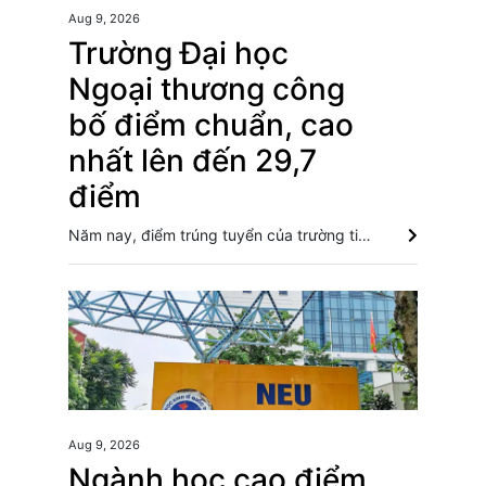
Aug 9, 2026
Trường Đại học
Ngoại thương công
bố điểm chuẩn, cao
nhất lên đến 29,7
điểm
Năm nay, điểm trúng tuyển của trường tiếp tục duy trì ở mức cao. Mức điểm cao nhất là 29,7 điểm đối với Chương trình tiên tiến Kinh tế đối ngoại. Nhiều ngành có điểm từ 28 điểm trở lên. Điểm chuẩn Đại học Bách khoa Hà Nội lập đỉnh với 29,54 điểm Điểm chuẩn Đại học Kinh tế quốc dân cao nhất lên đến trên 9,6 điểm mỗi môn Các trường đại học bắt đầu công bố điểm chuẩn xét tuyển năm 2026
Aug 9, 2026
Ngành học cao điểm