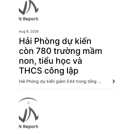
Aug 9, 2026
Hải Phòng dự kiến
còn 780 trường mầm
non, tiểu học và
THCS công lập
Hải Phòng dự kiến giảm 544 trong tổng số 1.324 trường mầm non, tiểu học và THCS công lập, tập trung lại nguồn lực nhưng yêu cầu không để việc sắp xếp ảnh hưởng đến việc học của học sinh. Các địa phương đẩy mạnh s���p xếp trường học trước thềm năm học mới Sắp xếp mạng lưới trường học: Tinh gọn đầu mối, nâng cao năng lực quản trị Hà Nội sắp xếp trường học - cuộc chuyển đổi về tư duy quản trị giáo dục