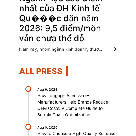
nhất của ĐH Kinh tế
Qu���c dân năm
2026: 9,5 điểm/môn
vẫn chưa thể đỗ
Năm nay, nhóm ngành kinh doanh, thương mại, logistics, kiểm toán và kinh tế quốc tế nằm ở top đầu về điểm chuẩn của ĐH Kinh tế Quốc dân.
ALL PRESS
Aug 9, 2026
How Luggage Accessories
Manufacturers Help Brands Reduce
OEM Costs: A Complete Guide to
Supply Chain Optimization
Aug 9, 2026
How to Choose a High-Quality Suitcase