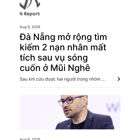
Aug 9, 2026
Đà Nẵng mở rộng tìm
kiếm 2 nạn nhân mất
tích sau vụ sóng
cuốn ở Mũi Nghê
Sau khi cứu được hai người trong nhóm bị sóng cuốn tại Mũi Nghê, lực lượng chức năng Đà Nẵng tiếp tục huy động phương tiện, mở rộng khu vực tìm kiếm hai nạn nhân còn mất tích. Đà Nẵng: Cứu sống 2 trong 4 du khách mất tích tại Mũi Nghê Đà Nẵng: Khẩn trương tìm kiếm 3 người bị sóng cuốn mất tích tại bán đảo Sơn Trà Đà Nẵng: Sóng cuốn 4 người tại Mũi Nghê, 3 người mất tích
Aug 9, 2026