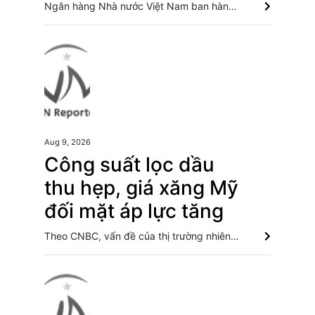
Ngân hàng Nhà nước Việt Nam ban hành Thông tư mới cho phép tổ chức tín dụng nước ngoài thực hiện thanh toán và chuyển tiền quốc tế qua tài khoản tại Việt Nam từ 19/9/2026. NAPAS, BIDV và Weixin Pay mở rộng thanh toán QR Việt Nam-Trung Quốc Campuchia mở rộng kết nối thanh toán QR xuyên biên giới 5 nước ASEAN Du khách Singapore có thể quét VietQRGlobal thanh toán tại Việt Nam
Aug 9, 2026
Công suất lọc dầu
thu hẹp, giá xăng Mỹ
đối mặt áp lực tăng
Theo CNBC, vấn đề của thị trường nhiên liệu hiện không chỉ nằm ở nguồn cung dầu thô mà còn ở khả năng chế biến dầu thành xăng, dầu diesel và các sản phẩm tinh chế khác. Giá dầu tăng vọt do Iran xem xét cấm tàu Mỹ và Israel qua eo biển Hormuz Giá dầu tăng khi nhà đầu tư thận trọng trước tình hình Trung Đông Giá dầu thô biến động nhẹ khi triển vọng đàm phán Trung Đông vẫn khó đoán