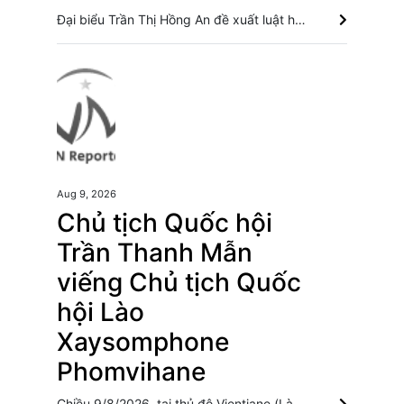
Đại biểu Trần Thị Hồng An đề xuất luật hóa cơ chế phổ biến, giáo dục pháp luật dành cho người Việt Nam ở nước ngoài, đẩy mạnh chuyển đổi số để kiều bào thuận lợi tiếp cận thông tin pháp lý. Từ chỉ đạo của Tổng Bí thư, Chủ tịch nước Tô Lâm: Phát huy tối đa nguồn lực kiều bào Thu hút nguồn lực của kiều bào để phát triển Thành phố Hồ Chí Minh Mở rộng không gian cống hiến cho cộng đồng người Việt Nam ở nước ngoài
Aug 9, 2026
Chủ tịch Quốc hội
Trần Thanh Mẫn
viếng Chủ tịch Quốc
hội Lào
Xaysomphone
Phomvihane
Chiều 9/8/2026, tại thủ đô Vientiane (Lào), đồng chí Trần Thanh Mẫn, Ủy viên Bộ Chính trị, Chủ tịch Quốc hội dẫn đầu Đoàn đại biểu cấp cao của Đảng, Nhà nước Việt Nam viếng đồng chí Xaysomphone Phomvihane, Ủy viên Bộ Chính trị, Chủ tịch Quốc hội Lào. Chủ tịch Quốc hội Lào Xaysomphone Phomvihane từ trần Thông cáo đặc biệt của Ban Chấp hành Trung ương Đảng Nhân dân Cách mạng Lào Xaysomphone Phomvihane - nhà lãnh đạo vun đắp cho mối quan hệ hữu nghị Việt-Lào