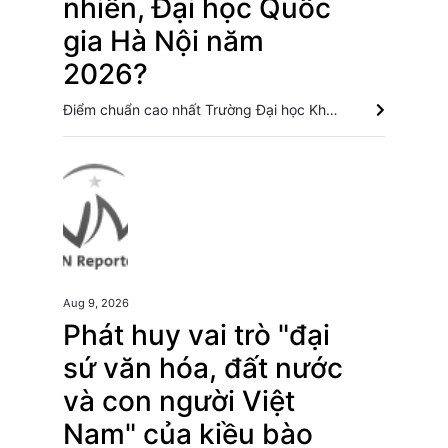
nhiên, Đại học Quốc
gia Hà Nội năm
2026?
Điểm chuẩn cao nhất Trường Đại học Khoa học Tự nhiên, Đại học Qu��c gia Hà Nội là ngành Toán học với 26,35 điểm, tiếp đó là ngành Khoa học dữ liệu với 26,05 điểm. Trường Đại học Ngoại thương công bố điểm chuẩn, cao nhất lên đến 29,7 điểm Lộ diện trường đại học đầu tiên có điểm chuẩn cán mốc tuyệt đối 30/30 điểm Điểm chuẩn Trường Đại học Thương mại dao động từ 21,5 đến 26,5 điểm
Aug 9, 2026
Phát huy vai trò "đại
sứ văn hóa, đất nước
và con người Việt
Nam" của kiều bào