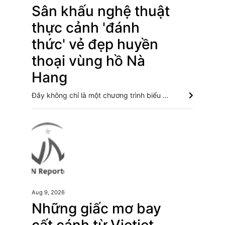
Sân khấu nghệ thuật
thực cảnh 'đánh
thức' vẻ đẹp huyền
thoại vùng hồ Nà
Hang
Đây không chỉ là một chương trình biểu diễn nghệ thuật mà là một sản phẩm du lịch được kiến tạo từ thiên nhiên, văn hoá và công nghệ, nơi mỗi khán giả trở thành một phần của câu chuyện. Tuyên Quang: Giữ lửa Shan tuyết, mở đường du lịch Cao Bồ Lễ hội nhảy lửa Pa Thẻn: Sắc màu văn hóa tâm linh trên vùng cao Tuyên Quang Tuyên Quang: Vùng đất cao nguyên bước vào kỷ nguyên du lịch thông minh
Aug 9, 2026
Những giấc mơ bay