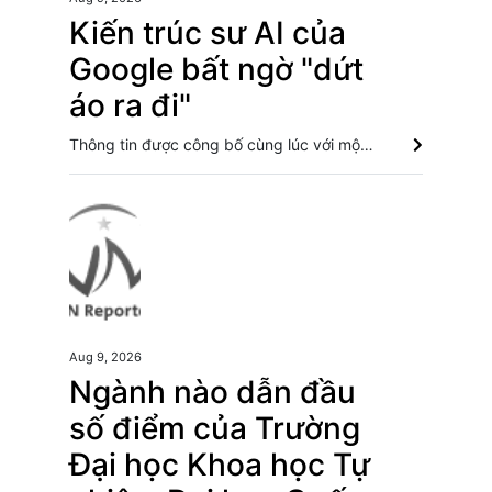
Kiến trúc sư AI của
Google bất ngờ "dứt
áo ra đi"
Thông tin được công bố cùng lúc với một đợt tái cơ cấu lớn trong mảng AI của Google, khi Demis Hassabis lùi khỏi vị trí điều hành trực tiếp Google DeepMind.
Aug 9, 2026
Ngành nào dẫn đầu
số điểm của Trường
Đại học Khoa học Tự