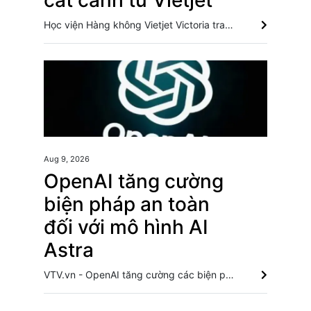
cất cánh từ Vietjet
Học viện Hàng không Vietjet Victoria trao chứng chỉ tốt nghiệp cho những tân tiếp viên đến từ nhiều quốc gia, đánh dấu hành trình mới của những người trẻ mang theo giấc mơ chinh phục bầu trời. Vietjet được vinh danh với giải thưởng Hàng không Hybrid hàng đầu tại Hàn Quốc Vietjet bứt phá với mạng bay quốc tế, đội tàu đặt hàng hơn 600 máy bay Vietjet Air sắp khai thác trở lại 5 đường bay đến Đà Lạt từ tháng Tám
Aug 9, 2026
OpenAI tăng cường
biện pháp an toàn
đối với mô hình AI
Astra
VTV.vn - OpenAI tăng cường các biện pháp bảo vệ đối với mô hình AI Astra sau khi đánh giá cho thấy mô hình này có thể đạt năng lực an ninh mạng ở mức nghiêm trọng.